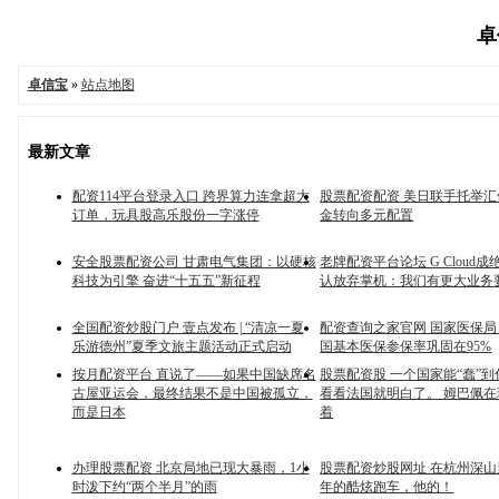
卓
卓信宝
»
站点地图
最新文章
配资114平台登录入口 跨界算力连拿超大
股票配资配资 美日联手托举
订单，玩具股高乐股份一字涨停
金转向多元配置
安全股票配资公司 甘肃电气集团：以硬核
老牌配资平台论坛 G Cloud成
科技为引擎 奋进“十五五”新征程
认放弃掌机：我们有更大业务
全国配资炒股门户 壹点发布 | “清凉一夏
配资查询之家官网 国家医保局：
乐游德州”夏季文旅主题活动正式启动
国基本医保参保率巩固在95%
按月配资平台 直说了——如果中国缺席名
股票配资股 一个国家能“蠢”
古屋亚运会，最终结果不是中国被孤立，
看看法国就明白了。 姆巴佩
而是日本
着
办理股票配资 北京局地已现大暴雨，1小
股票配资炒股网址 在杭州深
时泼下约“两个半月”的雨
年的酷炫跑车，他的！