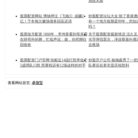
池技术路
股票配资网站 博纳押注《飞驰3》或赚2
炒股配资论坛大全 除了香港
亿！于冬拖欠赌场债务回应还清
有一个地方租期是99年，您知
吗？
股票按月配资 1868年，李鸿章看到母亲露
关于股票配资最新情况 活久
在轿帘外的脚，忙低声说：娘，你把脚往
光导弹找普京，泽连斯基向俄
回收收
去救场
股票配资门户官网 快船近14战打胜率低于
炒股开户公司 杨瀚森秀了一
5成球队13胜 而赛程还有12场这样的对手
队赛后在更衣室庆祝胜利
查看网站首页:
卓信宝