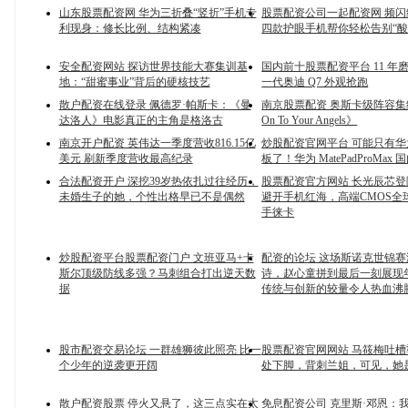
山东股票配资网 华为三折叠“竖折”手机专
股票配资公司一起配资网 频
利现身：修长比例、结构紧凑
四款护眼手机帮你轻松告别“酸
安全配资网站 探访世界技能大赛集训基
国内前十股票配资平台 11 年
地：“甜蜜事业”背后的硬核技艺
一代奥迪 Q7 外观抢跑
散户配资在线登录 佩德罗·帕斯卡：《曼
南京股票配资 奥斯卡级阵容集结
达洛人》电影真正的主角是格洛古
On To Your Angels》
南京开户配资 英伟达一季度营收816.15亿
炒股配资官网平台 可能只有
美元 刷新季度营收最高纪录
板了！华为 MatePadProMax
合法配资开户 深挖39岁热依扎过往经历，
股票配资官方网站 长光辰芯
未婚生子的她，个性出格早已不是偶然
避开手机红海，高端CMOS全
手徕卡
炒股配资平台股票配资门户 文班亚马+卡
配资的论坛 这场斯诺克世锦
斯尔顶级防线多强？马刺组合打出逆天数
诗，赵心童拼到最后一刻展现
据
传统与创新的较量令人热血沸
股市配资交易论坛 一群雄狮彼此照亮 比一
股票配资官网网站 马筱梅吐
个少年的逆袭更开阔
处下脚，背刺兰姐，可见，她
散户配资股票 停火又悬了，这三点实在太
免息配资公司 克里斯·邓恩：