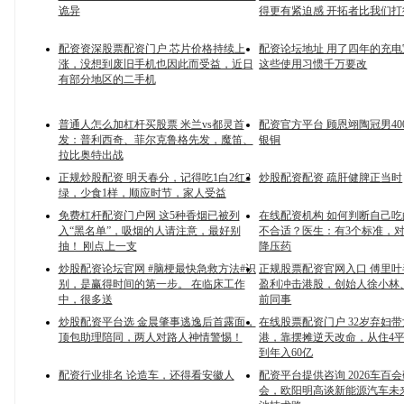
诡异
得更有紧迫感 开拓者比我们打
配资资深股票配资门户 芯片价格持续上
配资论坛地址 用了四年的充
涨，没想到废旧手机也因此而受益，近日
这些使用习惯千万要改
有部分地区的二手机
普通人怎么加杠杆买股票 米兰vs都灵首
配资官方平台 顾恩翊陶冠男40
发：普利西奇、菲尔克鲁格先发，魔笛、
银铜
拉比奥特出战
正规炒股配资 明天春分，记得吃1白2红3
炒股配资配资 疏肝健脾正当时
绿，少食1样，顺应时节，家人受益
免费杠杆配资门户网 这5种香烟已被列
在线配资机构 如何判断自己
入“黑名单”，吸烟的人请注意，最好别
不合适？医生：有3个标准，
抽！ 刚点上一支
降压药
炒股配资论坛官网 #脑梗最快急救方法#识
正规股票配资官网入口 傅里
别，是赢得时间的第一步。 在临床工作
盈利冲击港股，创始人徐小林
中，很多送
前同事
炒股配资平台选 金晨肇事逃逸后首露面，
在线股票配资门户 32岁弃妇
顶包助理陪同，两人对路人神情警惕！
港，靠摆摊逆天改命，从住4
到年入60亿
配资行业排名 论造车，还得看安徽人
配资平台提供咨询 2026车百
会，欧阳明高谈新能源汽车未