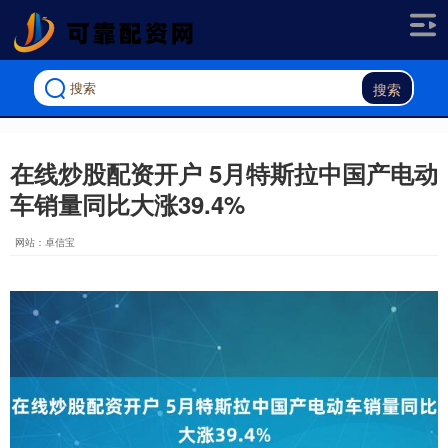
搜索
在线炒股配资开户 5月特斯拉中国产电动
车销量同比大涨39.4%
网站：卓信宝