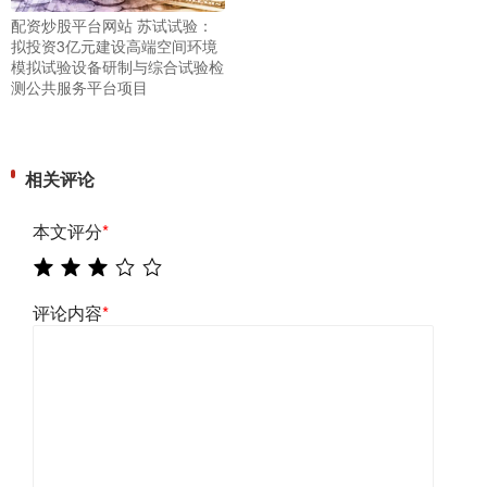
配资炒股平台网站 苏试试验：
拟投资3亿元建设高端空间环境
模拟试验设备研制与综合试验检
测公共服务平台项目
相关评论
本文评分
*
评论内容
*