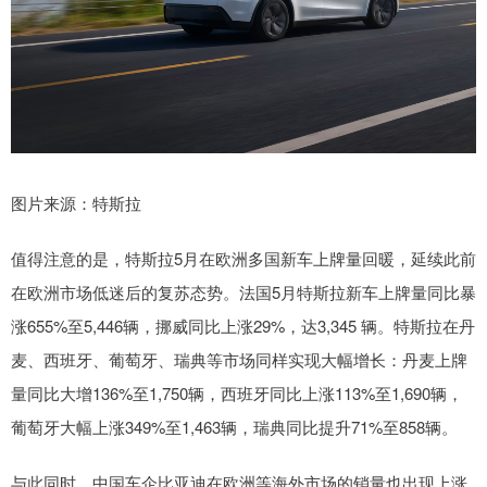
图片来源：特斯拉
值得注意的是，特斯拉5月在欧洲多国新车上牌量回暖，延续此前
在欧洲市场低迷后的复苏态势。法国5月特斯拉新车上牌量同比暴
涨655%至5,446辆，挪威同比上涨29%，达3,345 辆。特斯拉在丹
麦、西班牙、葡萄牙、瑞典等市场同样实现大幅增长：丹麦上牌
量同比大增136%至1,750辆，西班牙同比上涨113%至1,690辆，
葡萄牙大幅上涨349%至1,463辆，瑞典同比提升71%至858辆。
与此同时，中国车企比亚迪在欧洲等海外市场的销量也出现上涨