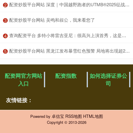
​配资炒股平台网站 深度｜中国越野跑者的UTMB®2025征战之路
2
​配资炒股平台网站 吴鸣和叔公，我来看您了
3
​查询配资平台 多特小将雷吉亚尼：很高兴上演首秀，这是梦想成真的时刻
4
​配资炒股平台网站 黑龙江发布暴雪红色预警 局地将出现超20毫米降雪
5
配资网官方网站
配资指数
如何选择证券公
入口
司
友情链接：
卓信宝
RSS地图
HTML地图
Powered by
Copyright
© 2013-2026