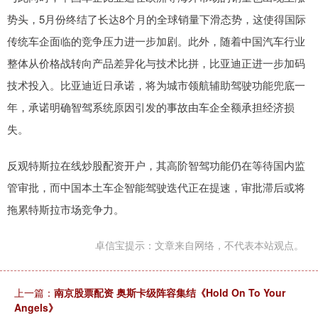
势头，5月份终结了长达8个月的全球销量下滑态势，这使得国际
传统车企面临的竞争压力进一步加剧。此外，随着中国汽车行业
整体从价格战转向产品差异化与技术比拼，比亚迪正进一步加码
技术投入。比亚迪近日承诺，将为城市领航辅助驾驶功能兜底一
年，承诺明确智驾系统原因引发的事故由车企全额承担经济损
失。
反观特斯拉在线炒股配资开户，其高阶智驾功能仍在等待国内监
管审批，而中国本土车企智能驾驶迭代正在提速，审批滞后或将
拖累特斯拉市场竞争力。
卓信宝提示：文章来自网络，不代表本站观点。
上一篇：
南京股票配资 奥斯卡级阵容集结《Hold On To Your
Angels》