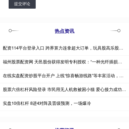
提交评论
热点资讯
配资114平台登录入口 跨界算力连拿超大订单，玩具股高乐股份一字涨停
福州股票配资网 天邑股份获得发明专利授权：“一种光纤插损回损测试管理系统及方法”
在线实盘配资炒股平台开户 上线“惊喜畅游线路”等丰富活动，今年“十一”石景山全城乒乓
股票六倍杠杆风险登录 市民用无人机救被困小猫 爱心接力成功救援
实盘10倍杠杆 8进4对阵及晋级预测，一场爆冷