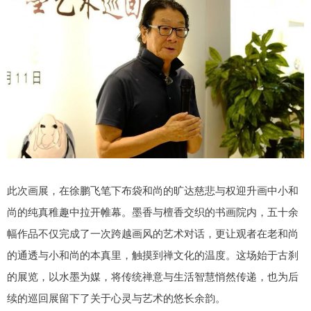
此次画展，在徐鹏飞笔下布袋和尚的旷达慈悲与权迎升画中小和
尚的纯真稚趣中拉开帷幕。墨香与檀香交织的书画院内，五十余
幅作品不仅完成了一次跨越画风的艺术对话，更让观者在老和尚
的通透与小和尚的本真里，触摸到禅文化的温度。这场始于古刹
的展览，以水墨为媒，将传统禅意与生活智慧悄然传递，也为后
续的巡回展留下了关于心灵与艺术的悠长余韵。