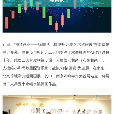
近日，“禅情画意——徐鹏飞、权迎升 水墨艺术巡回展”在南京鸡
鸣寺开幕。徐鹏飞与权迎升二人均专注于水墨禅画的创作超过数
十年。此次二人首度联袂，因一人擅绘老和尚（布袋和尚），一
人擅绘小和尚炒股配资系统，故以“禅情画意”为主题，在南京、
北京等地举办巡回画展。其中，南京鸡鸣寺作为首展站点，将展
出二人共五十余幅水墨禅画作品。